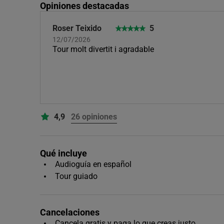
Opiniones destacadas
Roser Teixido
5
12/07/2026
Tour molt divertit i agradable
4,9
26 opiniones
Qué incluye
Audioguía en español
Tour guiado
Cancelaciones
Cancela gratis y paga lo que creas justo.