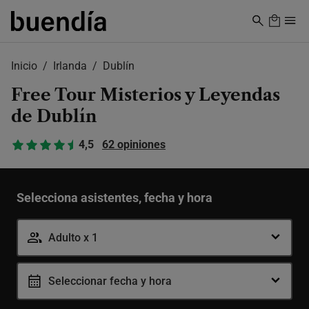
Skip
to
main
content
Inicio
Irlanda
Dublín
Free Tour Misterios y Leyendas
de Dublín
4,5
62 opiniones
Selecciona asistentes, fecha y hora
Adulto x 1
Adulto
-
+
Seleccionar fecha y hora
12-99 años