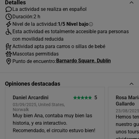
Detalles
La actividad se realiza en español
Duración:
2 h
AGOSTO
2026
Nivel de la actividad:
1/5 Nivel bajo
Esta actividad es totalmente accesible para personas
L
M
X
J
V
S
D
con movilidad reducida
Actividad apta para carros o sillas de bebé
1
2
Mascotas permitidas
3
4
5
6
7
8
9
Barnardo Square, Dublín
Punto de encuentro:
10
11
12
13
14
15
16
17
18
19
20
21
22
23
Opiniones destacadas
24
25
26
27
28
29
30
Daniel Arcardini
5
Rosa Mari
Gallardo
03/09/2025, United States,
31
Norwalk
23/08/2025
Horas disponibles (1)
Muy bien Ana, contaba muy bien las
Hemos ten
historia, y era interactivo.
nuestro gu
Recomendado, el circuito estuvo bien!
unos tours
20:00