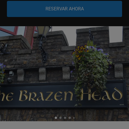
Niño
-
+
0-11 años