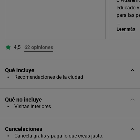
olvidarem
educado y
Único horario disponible
para las p
...
Leer más
4,5
62 opiniones
Qué incluye
Recomendaciones de la ciudad
Qué no incluye
Visitas interiores
Cancelaciones
Cancela gratis y paga lo que creas justo.