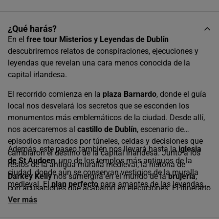
¿Qué harás?
En el
free tour
Misterios y Leyendas de Dublín
descubriremos relatos de conspiraciones, ejecuciones y
leyendas que revelan una cara menos conocida de la
capital irlandesa.
El recorrido comienza en la
plaza Barnardo
, donde el guía
local nos desvelará los secretos que se esconden los
monumentos más emblemáticos de la ciudad. Desde allí,
nos acercaremos al
castillo de Dublín
, escenario de
episodios marcados por túneles, celdas y decisiones que
Además, este paseo también nos llevará hasta la
iglesia
cambiaron el destino de la capital irlandesa. Junto a los
de St Audoen
, uno de los templos más antiguos de la
restos de la antigua muralla medieval, la historia de
ciudad, donde aún se conservan vestigios de la muralla
Darkey Kelly
nos sumergirá en el mundo de la
brujería
,
medieval. El
plan perfecto
para amantes de las leyendas,
con acusaciones que acabaron en ejecuciones. El itinerario
combinando monumentos e historia con los relatos más
continúa hacia la Catedral de Christ Church y la
Ver más
Catedral
oscuros.
de San Patricio
, lugares cargados de simbolismo y