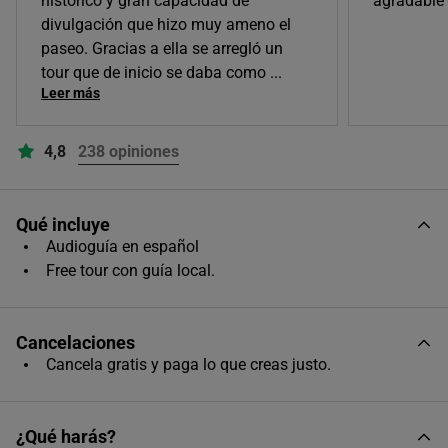
histórico y gran capacidad de
agradable
10:30
divulgación que hizo muy ameno el
paseo. Gracias a ella se arregló un
tour que de inicio se daba como
...
19:30
Leer más
4,8
238 opiniones
Qué incluye
Audioguía en español
Free tour con guía local.
Cancelaciones
Cancela gratis y paga lo que creas justo.
¿Qué harás?