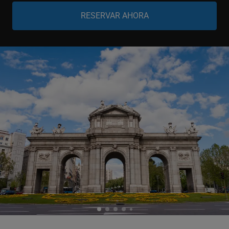
Niño
-
+
0-11 años