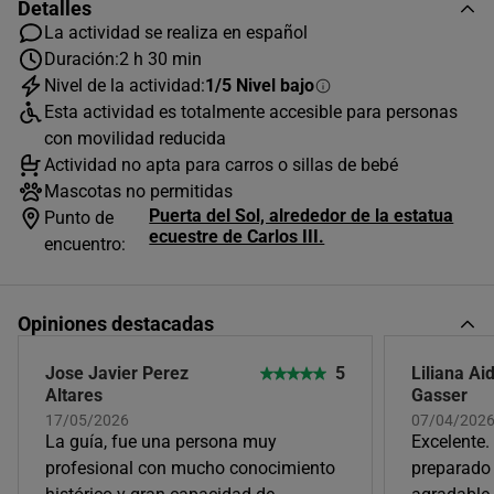
Detalles
La actividad se realiza en español
Duración:
2 h 30 min
Nivel de la actividad:
1/5 Nivel bajo
Esta actividad es totalmente accesible para personas
AGOSTO
2026
con movilidad reducida
Actividad no apta para carros o sillas de bebé
L
M
X
J
V
S
D
Mascotas no permitidas
1
2
Puerta del Sol, alrededor de la estatua
Punto de
ecuestre de Carlos III.
encuentro:
3
4
5
6
7
8
9
10
11
12
13
14
15
16
Opiniones destacadas
17
18
19
20
21
22
23
Jose Javier Perez
5
Liliana Ai
24
25
26
27
28
29
30
Altares
Gasser
17/05/2026
07/04/202
31
La guía, fue una persona muy
Excelente.
Horas disponibles (2)
profesional con mucho conocimiento
preparado 