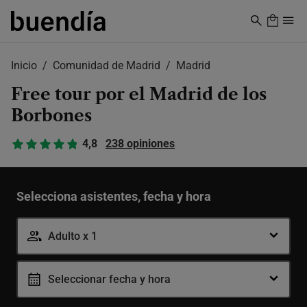
Skip
to
main
content
Inicio
Comunidad de Madrid
Madrid
Free tour por el Madrid de los
Borbones
4,8
238 opiniones
Selecciona asistentes, fecha y hora
Adulto x 1
Adulto
-
+
Seleccionar fecha y hora
12-99 años