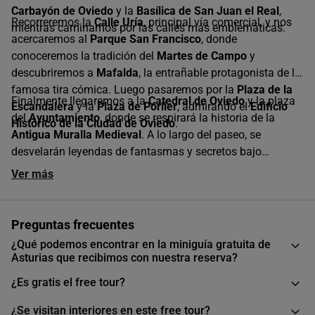
Carbayón de Oviedo
y la
Basílica de San Juan el Real
,
Recorreremos la
Calle Uría
, principal vía comercial, y nos
mientras caminamos por las calles más emblemáticas.
acercaremos al
Parque San Francisco
, donde
conoceremos la tradición del
Martes de Campo
y
descubriremos a
Mafalda
, la entrañable protagonista de la
famosa tira cómica. Luego pasaremos por la
Plaza de la
Finalmente llegaremos a la
Catedral de Oviedo
y la plaza
Escandalera
y la
Plaza de Porlier
, admirando el
Edificio
del
Ayuntamiento
, donde se respirará la historia de la
Histórico de la Ciudad de Oviedo
.
Antigua Muralla Medieval
. A lo largo del paseo, se
desvelarán leyendas de fantasmas y secretos bajo
nuestros pies. Un
plan perfecto
para quienes quieran
Ver más
conocer Oviedo desde su historia, sus misterios y su
tradición, solo con
buendía
.
Preguntas frecuentes
¿Qué podemos encontrar en la miniguía gratuita de
Asturias que recibimos con nuestra reserva?
¿Es gratis el free tour?
¿Se visitan interiores en este free tour?