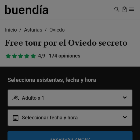
Skip
to
main
content
Inicio
Asturias
Oviedo
Free tour por el Oviedo secreto
4,9
174 opiniones
Selecciona asistentes, fecha y hora
Adulto x 1
Seleccionar fecha y hora
Adulto
-
+
12-99 años