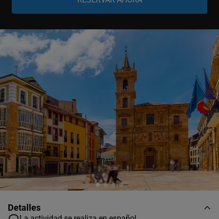
Niño
-
+
0-11 años
Detalles
La actividad se realiza en español