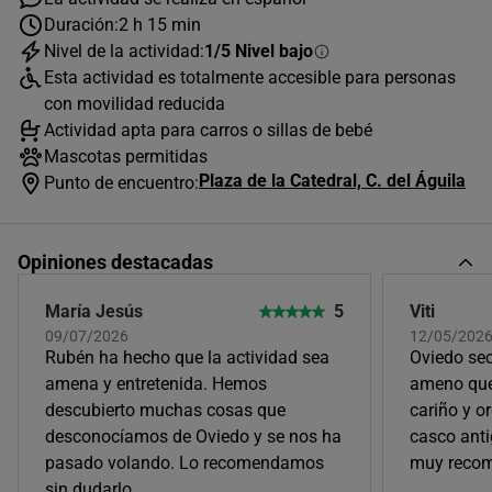
Duración:
2 h 15 min
Nivel de la actividad:
1/5 Nivel bajo
Esta actividad es totalmente accesible para personas
AGOSTO
2026
con movilidad reducida
Actividad apta para carros o sillas de bebé
L
M
X
J
V
S
D
Mascotas permitidas
1
2
Plaza de la Catedral, C. del Águila
Punto de encuentro:
3
4
5
6
7
8
9
Opiniones destacadas
10
11
12
13
14
15
16
17
18
19
20
21
22
23
María Jesús
5
Viti
09/07/2026
12/05/202
24
25
26
27
28
29
30
Rubén ha hecho que la actividad sea
Oviedo sec
amena y entretenida. Hemos
ameno que
31
descubierto muchas cosas que
cariño y o
Horas disponibles (2)
desconocíamos de Oviedo y se nos ha
casco anti
pasado volando. Lo recomendamos
muy reco
11:00
sin dudarlo.