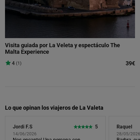
Visita guiada por La Veleta y espectáculo The
Malta Experience
39€
4
(1)
Lo que opinan los viajeros de La Valeta
Jordi F.S
5
Raquel
14/06/2026
28/05/202
Nos encanto! Una persona con
Barbra, ou