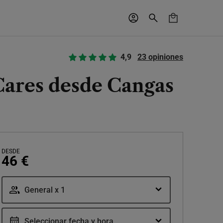
4,9
23 opiniones
 Cares desde Cangas
DESDE
46 €
General x 1
Seleccionar fecha y hora