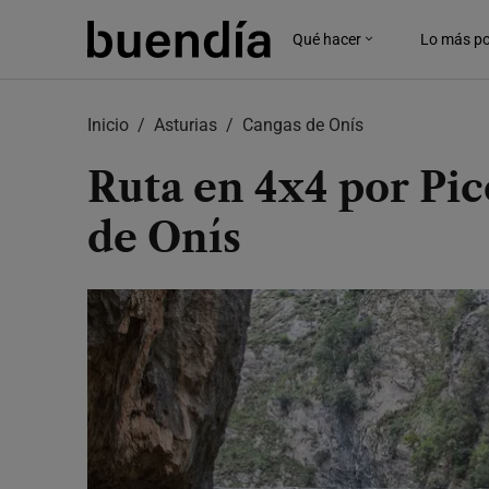
Skip
to
Qué hacer
Lo más po
main
content
Inicio
Asturias
Cangas de Onís
Ruta en 4x4 por Pic
de Onís