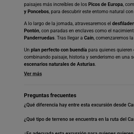
paisajes más increíbles de los
Picos de Europa
, com
y Poncebos
, para descubrir este entorno natural co
A lo largo de la jornada, atravesaremos el
desfilade
Pontón
, con paradas en enclaves como el nacimient
Panderruedas
. Tras llegar a
Caín
, comenzaremos la 
Un
plan perfecto con buendía
para quienes quieren 
combinando paisaje, historia y senderismo en una so
escenarios naturales de Asturias
.
Ver más
Preguntas frecuentes
¿Qué diferencia hay entre esta excursión desde Ca
¿Qué tipo de terreno se encuentra en la ruta del C
¿Es adecuada esta excursión para quienes quiere