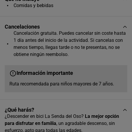
Comidas y bebidas
31
Horas disponibles (4)
Cancelaciones
Cancelación gratuita. Puedes cancelar sin coste hasta
10:00
1 día antes del inicio de la actividad. Si cancelas con
menos tiempo, llegas tarde o no te presentas, no se
obtiene ningún reembolso.
11:15
Información importante
12:30
Ruta recomendada para niños mayores de 7 años.
14:00
¿Qué harás?
¿Descender en bici La Senda del Oso?
La mejor opción
para disfrutar en familia
, un agradable descenso, sin
esfuerzo, apto para todas las edades.