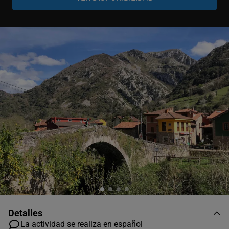
Bicicleta
-
+
Para adulto
Bicicleta o Semitándem
-
+
Para niño
-
+
Tándem
Detalles
La actividad se realiza en español