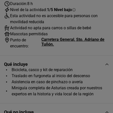
Duración:
8 h
-
+
Silla portabebé
Nivel de la actividad:
1/5 Nivel bajo
Esta actividad no es accesible para personas con
movilidad reducida
-
+
Remolque portabebé
Actividad no apta para carros o sillas de bebé
Mascotas permitidas
Carretera General, Sto. Adriano de
Punto de
-
+
Carro para mascota
Tuñón.
encuentro:
AGOSTO
2026
Qué incluye
L
M
X
J
V
S
D
Bicicleta, casco y kit de reparación
1
2
Traslado en furgoneta al inicio del descenso
Asistencia en caso de pinchazo o avería
3
4
5
6
7
8
9
Miniguía completa de Asturias creada por nuestros
10
11
12
13
14
15
16
expertos en la historia y vida local de la región
17
18
19
20
21
22
23
Qué no incluye
24
25
26
27
28
29
30