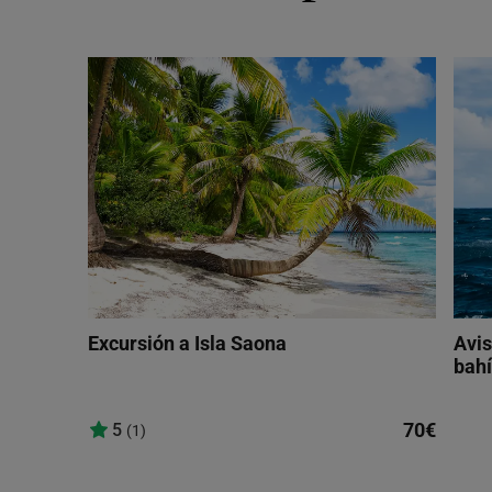
Excursión a Isla Saona
Avis
bah
70€
5
(1)