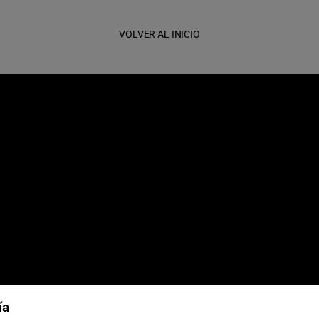
VOLVER AL INICIO
as de viaje
Sostenibilidad
ía
 grupos
Aviso legal