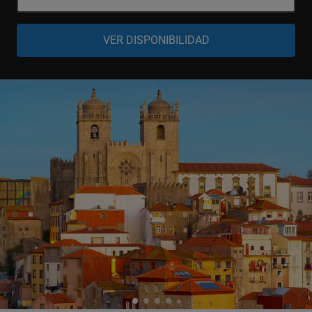
Adulto
-
+
13-99 años
Niño
-
+
4-12 años
Bebé
-
+
0-3 años