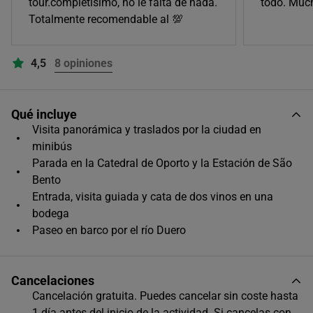
tour.completisimo, no le falta de nada.
todo. Much
09:00
Totalmente recomendable al 💯
Único horario disponible
4,5
8 opiniones
Qué incluye
Visita panorámica y traslados por la ciudad en
minibús
Parada en la Catedral de Oporto y la Estación de São
Bento
Entrada, visita guiada y cata de dos vinos en una
bodega
Paseo en barco por el río Duero
Cancelaciones
Cancelación gratuita. Puedes cancelar sin coste hasta
1 día antes del inicio de la actividad. Si cancelas con