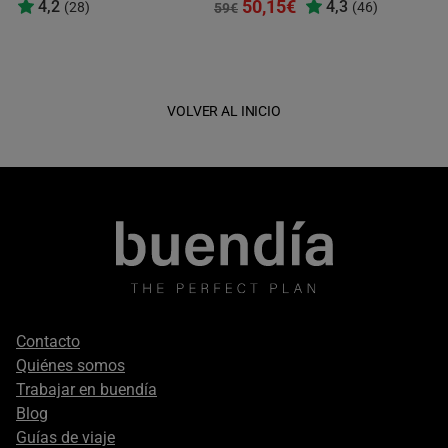
50,15€
4,2
4,3
(28)
(46)
59€
VOLVER AL INICIO
Footer
Contacto
secondary
Quiénes somos
Trabajar en buendía
Blog
Guías de viaje