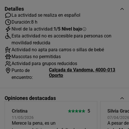
Detalles
La actividad se realiza en español
Duración:
8 h
Nivel de la actividad:
1/5 Nivel bajo
AGOSTO
2026
Esta actividad no es accesible para personas con
L
M
X
J
V
S
D
movilidad reducida
Actividad no apta para carros o sillas de bebé
1
2
Mascotas no permitidas
3
4
5
6
7
8
9
Actividad para grupos reducidos
Calçada da Vandoma, 4000-013
Punto de
10
11
12
13
14
15
16
Oporto
encuentro:
17
18
19
20
21
22
23
24
25
26
27
28
29
30
Opiniones destacadas
31
Cristina
5
Silvia Gra
Horas disponibles (1)
11/05/2026
07/04/202
Merece la pena, es un
A pesar de