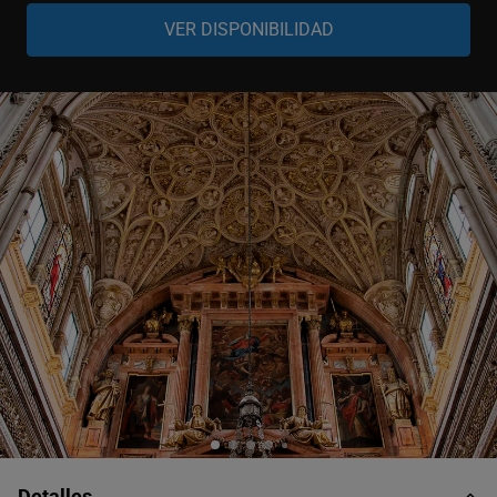
Niño
-
+
0-11 años
Detalles