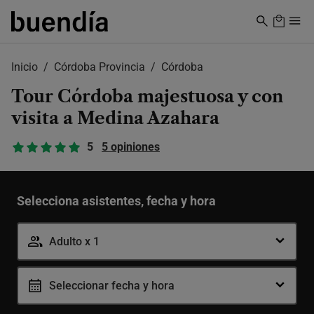
Skip
to
main
content
Inicio
Córdoba Provincia
Córdoba
Tour Córdoba majestuosa y con
visita a Medina Azahara
5
5 opiniones
Selecciona asistentes, fecha y hora
Adulto x 1
Adulto
-
+
Seleccionar fecha y hora
12-99 años