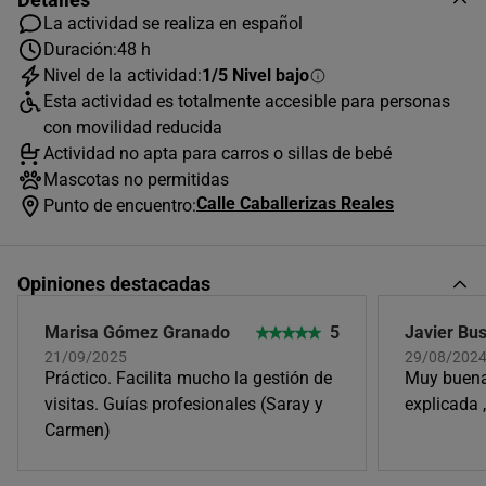
La actividad se realiza en español
Duración:
48 h
Nivel de la actividad:
1/5 Nivel bajo
AGOSTO
2026
Esta actividad es totalmente accesible para personas
L
M
X
J
V
S
D
con movilidad reducida
Actividad no apta para carros o sillas de bebé
1
2
Mascotas no permitidas
Calle Caballerizas Reales
3
4
5
6
7
8
9
Punto de encuentro:
10
11
12
13
14
15
16
Opiniones destacadas
17
18
19
20
21
22
23
24
25
26
27
28
29
30
Marisa Gómez Granado
5
Javier Bu
21/09/2025
29/08/2024
31
Práctico. Facilita mucho la gestión de
Muy buena 
Horas disponibles (1)
visitas. Guías profesionales (Saray y
explicada 
Carmen)
10:30