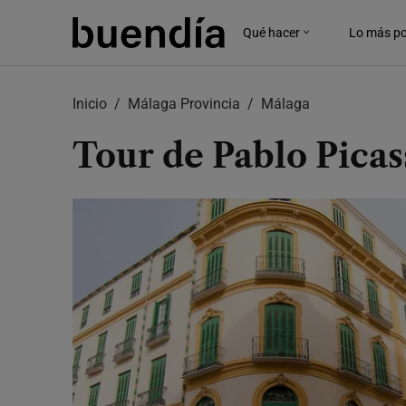
Skip
to
Qué hacer
Lo más po
main
content
Inicio
Málaga Provincia
Málaga
Tour de Pablo Pica