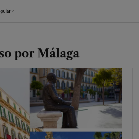
pular
sso por Málaga