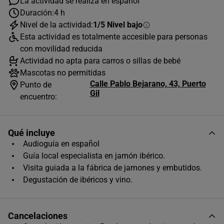
La actividad se realiza en español
Duración:
4 h
Nivel de la actividad:
1/5 Nivel bajo
AGOSTO
2026
Esta actividad es totalmente accesible para personas
L
M
X
J
V
S
D
con movilidad reducida
Actividad no apta para carros o sillas de bebé
1
2
Mascotas no permitidas
Calle Pablo Bejarano, 43, Puerto
3
4
5
6
7
8
9
Punto de
Gil
encuentro:
10
11
12
13
14
15
16
17
18
19
20
21
22
23
Qué incluye
24
25
26
27
28
29
30
Audioguía en español
Guía local especialista en jamón ibérico.
31
Visita guiada a la fábrica de jamones y embutidos.
Horas disponibles (1)
Degustación de ibéricos y vino.
11:00
Cancelaciones