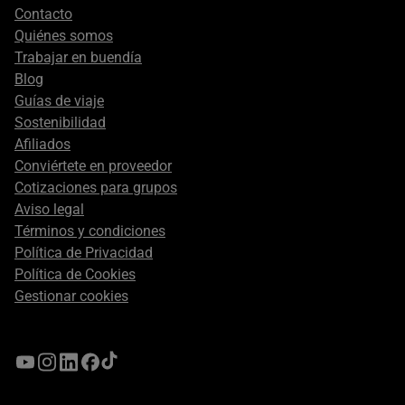
Footer
Contacto
secondary
Quiénes somos
Trabajar en buendía
Blog
Guías de viaje
Sostenibilidad
Afiliados
Conviértete en proveedor
Cotizaciones para grupos
Aviso legal
Términos y condiciones
Política de Privacidad
Política de Cookies
Gestionar cookies