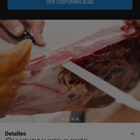
Adulto
-
+
17-99 años
Niño
-
+
7-16 años
Niño
-
+
0-6 años
Detalles