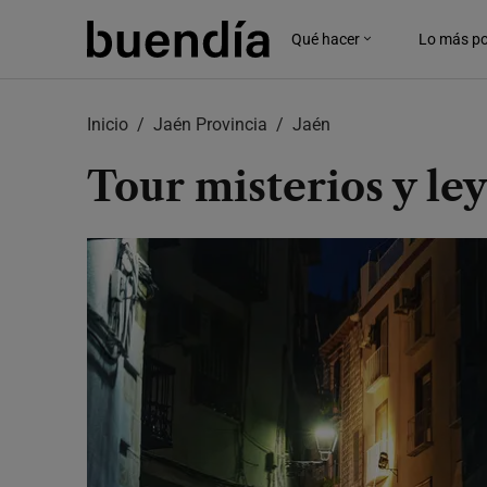
Skip
to
Qué hacer
Lo más po
main
content
Inicio
Jaén Provincia
Jaén
Tour misterios y le