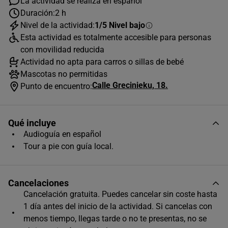
La actividad se realiza en español
Duración:
2 h
Nivel de la actividad:
1/5 Nivel bajo
AGOSTO
2026
Esta actividad es totalmente accesible para personas
L
M
X
J
V
S
D
con movilidad reducida
Actividad no apta para carros o sillas de bebé
1
2
Mascotas no permitidas
Calle Grecinieku, 18.
3
4
5
6
7
8
9
Punto de encuentro:
10
11
12
13
14
15
16
Qué incluye
17
18
19
20
21
22
23
Audioguía en español
24
25
26
27
28
29
30
Tour a pie con guía local.
31
Horas disponibles (1)
Cancelaciones
Cancelación gratuita. Puedes cancelar sin coste hasta
1 día antes del inicio de la actividad. Si cancelas con
11:00
menos tiempo, llegas tarde o no te presentas, no se