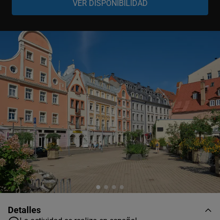
Niño
-
+
0-13 años
Detalles