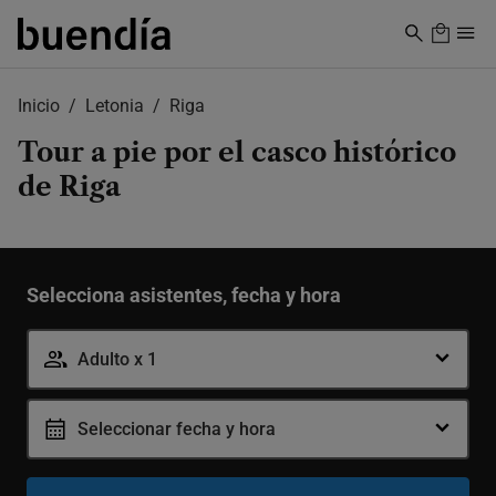
Skip
to
main
content
Inicio
Letonia
Riga
Tour a pie por el casco histórico
de Riga
Selecciona asistentes, fecha y hora
Adulto x 1
Adulto
-
Seleccionar fecha y hora
+
14-99 años