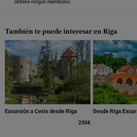
obtiene ningún reembolso.
Único horario disponible
También te puede interesar en Riga
Excursión a Cesis desde Riga
Desde Riga:Excur
250€