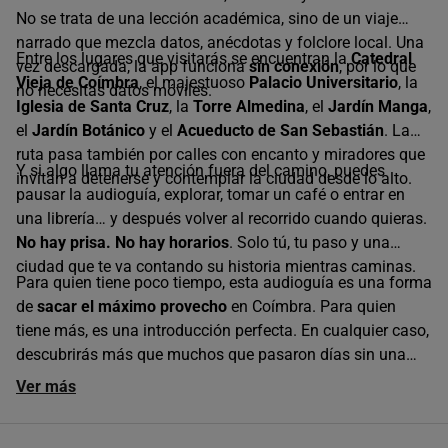
No se trata de una lección académica, sino de un viaje
narrado que mezcla datos, anécdotas y folclore local. Una
Entre los lugares que visitarás se encuentran la
Catedral
vez descargada, la app funciona
sin conexión
, por lo que
Vieja de Coímbra
, el majestuoso
Palacio Universitario
, la
no necesitas datos móviles.
Iglesia de Santa Cruz
, la
Torre Almedina
, el
Jardín Manga
,
el
Jardín Botánico
y el
Acueducto de San Sebastián
. La
ruta pasa también por calles con encanto y miradores que
Y si algo llama tu atención fuera del camino, puedes
invitan a detenerse y contemplar la ciudad desde lo alto.
pausar la audioguía, explorar, tomar un café o entrar en
una librería… y después volver al recorrido cuando quieras.
No hay prisa. No hay horarios
. Solo tú, tu paso y una
ciudad que te va contando su historia mientras caminas.
Para quien tiene poco tiempo, esta audioguía es una forma
de
sacar el máximo provecho
en Coímbra. Para quien
tiene más, es una introducción perfecta. En cualquier caso,
descubrirás más que muchos que pasaron días sin una
buena historia que los guiara.
Ver más