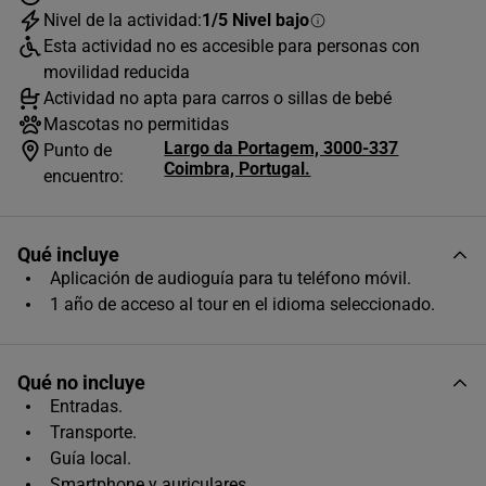
Nivel de la actividad:
1/5 Nivel bajo
AGOSTO
2026
Esta actividad no es accesible para personas con
L
M
X
J
V
S
D
movilidad reducida
Actividad no apta para carros o sillas de bebé
1
2
Mascotas no permitidas
Largo da Portagem, 3000-337
3
4
5
6
7
8
9
Punto de
Coimbra, Portugal.
encuentro:
10
11
12
13
14
15
16
17
18
19
20
21
22
23
Qué incluye
24
25
26
27
28
29
30
Aplicación de audioguía para tu teléfono móvil.
1 año de acceso al tour en el idioma seleccionado.
31
Horas disponibles (1)
Qué no incluye
Entradas.
00:00
Transporte.
Guía local.
Único horario disponible
Smartphone y auriculares.