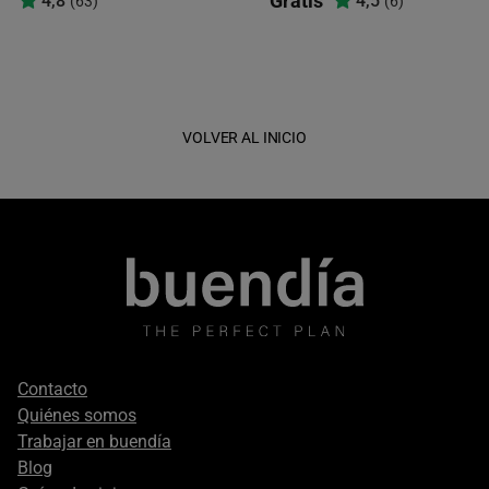
Gratis
4,8
4,5
(63)
(6)
VOLVER AL INICIO
Footer
Contacto
secondary
Quiénes somos
Trabajar en buendía
Blog