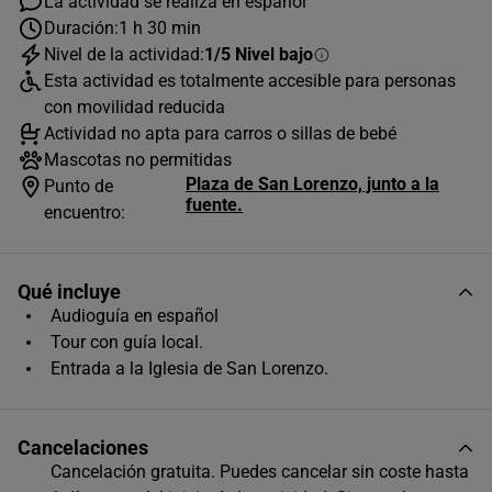
La actividad se realiza en español
Duración:
1 h 30 min
Nivel de la actividad:
1/5 Nivel bajo
AGOSTO
2026
Esta actividad es totalmente accesible para personas
L
M
X
J
V
S
D
con movilidad reducida
Actividad no apta para carros o sillas de bebé
1
2
Mascotas no permitidas
Plaza de San Lorenzo, junto a la
3
4
5
6
7
8
9
Punto de
fuente.
encuentro:
10
11
12
13
14
15
16
17
18
19
20
21
22
23
Qué incluye
24
25
26
27
28
29
30
Audioguía en español
Tour con guía local.
31
Entrada a la Iglesia de San Lorenzo.
Horas disponibles (1)
20:30
Cancelaciones
Cancelación gratuita. Puedes cancelar sin coste hasta