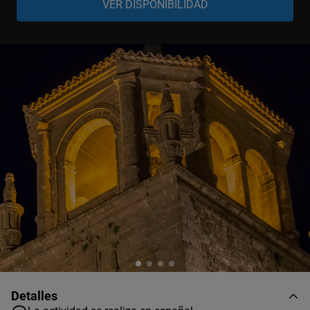
Adulto
-
+
18-99 años
Niño
-
+
8-17 años
Niño
-
+
0-7 años
Detalles