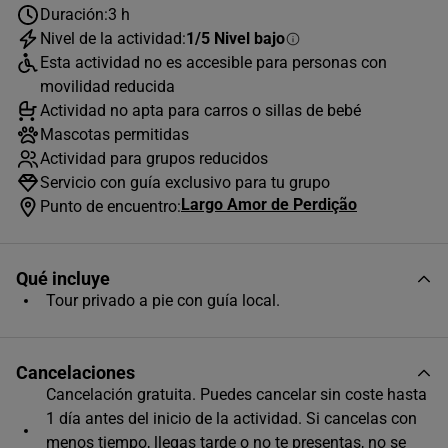
-
+
Duración:
3 h
1-2 personas
Nivel de la actividad:
1/5 Nivel bajo
Esta actividad no es accesible para personas con
Grupo
-
movilidad reducida
+
3-5 personas
Actividad no apta para carros o sillas de bebé
Mascotas permitidas
Actividad para grupos reducidos
Grupo
-
+
Servicio con guía exclusivo para tu grupo
6-9 personas
Largo Amor de Perdição
Punto de encuentro:
Grupo
-
+
10-13 personas
Qué incluye
Tour privado a pie con guía local.
Grupo
-
+
14-19 personas
Cancelaciones
Cancelación gratuita. Puedes cancelar sin coste hasta
1 día antes del inicio de la actividad. Si cancelas con
Grupo
-
+
menos tiempo, llegas tarde o no te presentas, no se
14-25 personas