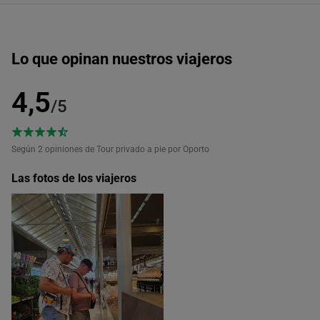
24
25
26
27
28
29
30
31
Lo que opinan nuestros viajeros
Horas disponibles (11)
4,5
09:00
/5
10:00
Según 2
opiniones de Tour privado a pie por Oporto
Las fotos de los viajeros
11:00
12:00
13:00