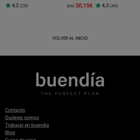
50,15€
4,2
4,3
(28)
(46)
59€
VOLVER AL INICIO
Footer
Contacto
secondary
Quiénes somos
Trabajar en buendía
Blog