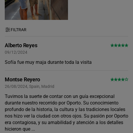
14:00
15:00
FILTRAR
16:00
Alberto Reyes
09/12/2024
Sofía fue muy maja durante toda la visita
17:00
Montse Reyero
18:00
26/08/2024, Spain, Madrid
Tuvimos la suerte de contar con un guía excepcional
durante nuestro recorrido por Oporto. Su conocimiento
19:00
profundo de la historia, la cultura y las tradiciones locales
nos hizo ver la ciudad con otros ojos. Su pasión por Oporto
era contagiosa, y su amabilidad y atención a los detalles
hicieron que
...