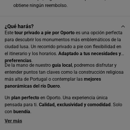
obtiene ningún reembolso.
Grupo
-
+
26-30 personas
¿Qué harás?
Este
tour privado a pie por Oporto
es una opción perfecta
para descubrir los monumentos más emblemáticos de la
Grupo
-
+
ciudad lusa. Un recorrido privado a pie con flexibilidad en
31-40 personas
el itinerario y los horarios.
Adaptado a tus necesidades y
preferencias
.
De la mano de nuestro
guía local
, podremos disfrutar y
AGOSTO
2026
entender puntos tan claves como la construcción religiosa
L
M
X
J
V
S
D
más alta de Portugal o contemplar las
mejores
panorámicas del río Duero
.
1
2
Un
plan perfecto
en Oporto. Una experiencia única
3
4
5
6
7
8
9
pensada para ti.
Calidad, exclusividad y comodidad
. Solo
con
buendía
.
10
11
12
13
14
15
16
Ver más
17
18
19
20
21
22
23