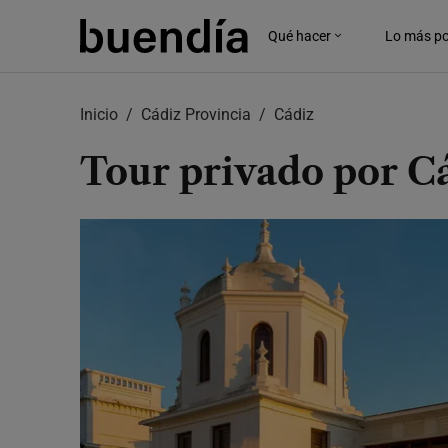
Skip
to
Qué hacer
Lo más po
main
content
Inicio
Cádiz Provincia
Cádiz
Tour privado por C