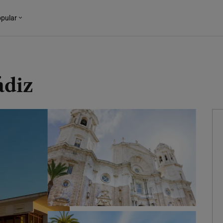
pular
ádiz