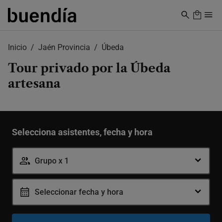
Skip
to
main
content
Inicio
Jaén Provincia
Úbeda
Tour privado por la Úbeda
artesana
Selecciona asistentes, fecha y hora
Grupo
-
+
1-19 personas
Grupo x 1
Seleccionar fecha y hora