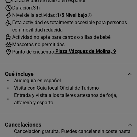
La actividad se realiza en español
Duración:
3 h
Nivel de la actividad:
1/5 Nivel bajo
AGOSTO
2026
Esta actividad es totalmente accesible para personas
L
M
X
J
V
S
D
con movilidad reducida
Actividad no apta para carros o sillas de bebé
1
2
Mascotas no permitidas
Plaza Vázquez de Molina, 9
3
4
5
6
7
8
9
Punto de encuentro:
10
11
12
13
14
15
16
Qué incluye
17
18
19
20
21
22
23
Audioguía en español
24
25
26
27
28
29
30
Visita con Guía local Oficial de Turismo
Entrada y visita a los talleres artesanos de forja,
31
alfarería y esparto
Horas disponibles (1)
10:00
Cancelaciones
Cancelación gratuita. Puedes cancelar sin coste hasta