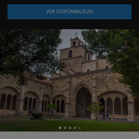
Grupo
-
+
1-5 personas
Grupo
-
+
6-10 personas
Grupo
-
+
11-20 personas
Grupo
-
+
21-30 personas