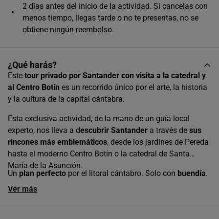
2 días antes del inicio de la actividad. Si cancelas con
menos tiempo, llegas tarde o no te presentas, no se
obtiene ningún reembolso.
¿Qué harás?
AGOSTO
2026
Este
tour privado por Santander con visita a la catedral y
al Centro Botín
es un recorrido único por el arte, la historia
L
M
X
J
V
S
D
y la cultura de la capital cántabra.
1
2
Esta exclusiva actividad, de la mano de un guía local
3
4
5
6
7
8
9
experto, nos lleva a d
escubrir Santander
a través de
sus
rincones más emblemáticos
, desde los jardines de Pereda
10
11
12
13
14
15
16
hasta el moderno Centro Botín o la catedral de Santa
17
18
19
20
21
22
23
María de la Asunción.
Un
plan perfecto
por el litoral cántabro. Solo con
buendía
.
24
25
26
27
28
29
30
Ver más
31
Horas disponibles (9)