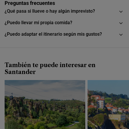
Preguntas frecuentes
¿Qué pasa si llueve o hay algún imprevisto?
10:00
¿Puedo llevar mi propia comida?
11:00
¿Puedo adaptar el itinerario según mis gustos?
12:00
También te puede interesar en
13:00
Santander
14:00
15:00
16:00