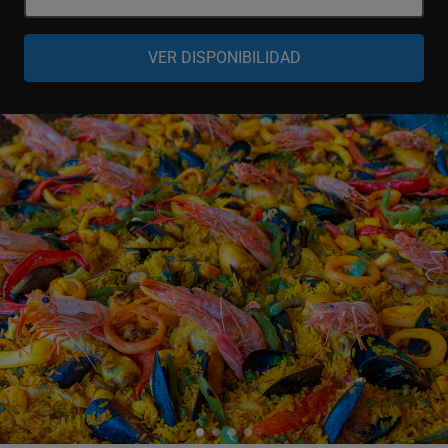
Adulto
-
+
13-64 años
Senior
-
+
65-99 años
Niño
-
+
4-12 años
Bebé
-
+
0-3 años