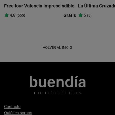
Free tour Valencia Imprescindible
La Última Cruzada
Gratis
4,8
5
(555)
(5)
VOLVER AL INICIO
Footer
Contacto
secondary
Quiénes somos