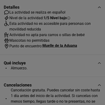
Detalles
La actividad se realiza en español
Nivel de la actividad:
1/5 Nivel bajo
Esta actividad no es accesible para personas con
AGOSTO
2026
movilidad reducida
L
M
X
J
V
S
D
Actividad no apta para carros o sillas de bebé
Mascotas no permitidas
1
2
Muelle de la Aduana
Punto de encuentro:
3
4
5
6
7
8
9
10
11
12
13
14
15
16
Qué incluye
Almuerzo.
17
18
19
20
21
22
23
24
25
26
27
28
29
30
Cancelaciones
31
Cancelación gratuita. Puedes cancelar sin coste hasta
Horas disponibles (1)
1 día antes del inicio de la actividad. Si cancelas con
menos tiempo, llegas tarde o no te presentas, no se