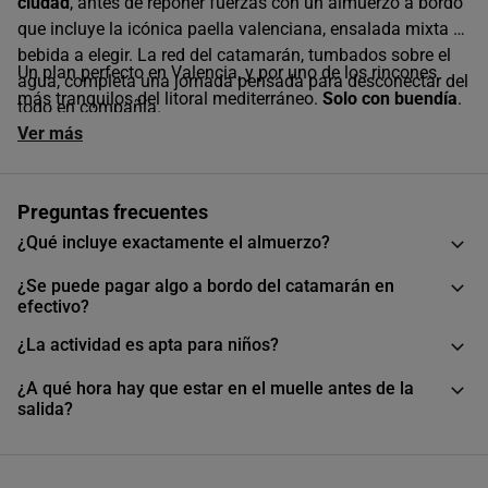
ciudad
, antes de reponer fuerzas con un almuerzo a bordo
que incluye la icónica paella valenciana, ensalada mixta y
bebida a elegir. La red del catamarán, tumbados sobre el
Un plan perfecto en Valencia, y por uno de los rincones
agua, completa una jornada pensada para desconectar del
más tranquilos del litoral mediterráneo.
Solo con buendía
.
todo en compañía.
Ver más
Preguntas frecuentes
¿Qué incluye exactamente el almuerzo?
¿Se puede pagar algo a bordo del catamarán en
efectivo?
¿La actividad es apta para niños?
¿A qué hora hay que estar en el muelle antes de la
salida?