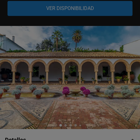
Adulto
-
+
11-99 años
Niño
-
+
5-10 años
Bebé
-
+
0-5 años
Detalles