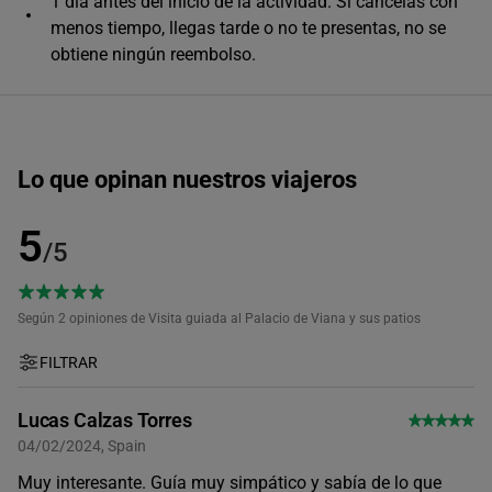
1 día antes del inicio de la actividad. Si cancelas con
menos tiempo, llegas tarde o no te presentas, no se
Único horario disponible
obtiene ningún reembolso.
Lo que opinan nuestros viajeros
5
/5
Según 2
opiniones de Visita guiada al Palacio de Viana y sus patios
FILTRAR
Lucas Calzas Torres
04/02/2024, Spain
Muy interesante. Guía muy simpático y sabía de lo que