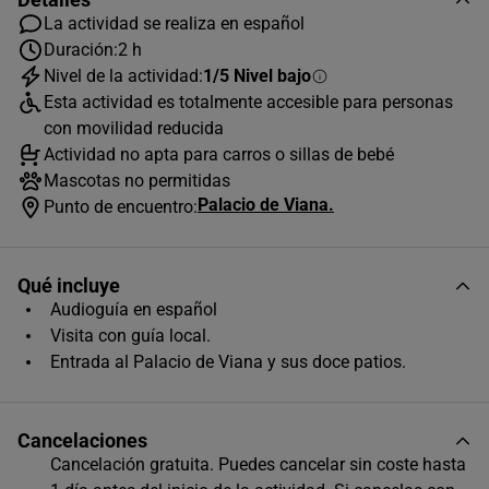
La actividad se realiza en español
Duración:
2 h
Nivel de la actividad:
1/5 Nivel bajo
AGOSTO
2026
Esta actividad es totalmente accesible para personas
L
M
X
J
V
S
D
con movilidad reducida
Actividad no apta para carros o sillas de bebé
1
2
Mascotas no permitidas
Palacio de Viana.
3
4
5
6
7
8
9
Punto de encuentro:
10
11
12
13
14
15
16
Qué incluye
17
18
19
20
21
22
23
Audioguía en español
24
25
26
27
28
29
30
Visita con guía local.
Entrada al Palacio de Viana y sus doce patios.
31
Horas disponibles (1)
Cancelaciones
Cancelación gratuita. Puedes cancelar sin coste hasta
10:30