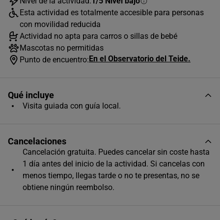
Nivel de la actividad:
1/5 Nivel bajo
Esta actividad es totalmente accesible para personas
con movilidad reducida
AGOSTO
2026
Actividad no apta para carros o sillas de bebé
L
M
X
J
V
S
D
Mascotas no permitidas
En el Observatorio del Teide.
Punto de encuentro:
1
2
3
4
5
6
7
8
9
Qué incluye
10
11
12
13
14
15
16
Visita guiada con guía local.
17
18
19
20
21
22
23
24
25
26
27
28
29
30
Cancelaciones
Cancelación gratuita. Puedes cancelar sin coste hasta
31
1 día antes del inicio de la actividad. Si cancelas con
Horas disponibles (1)
menos tiempo, llegas tarde o no te presentas, no se
obtiene ningún reembolso.
12:30