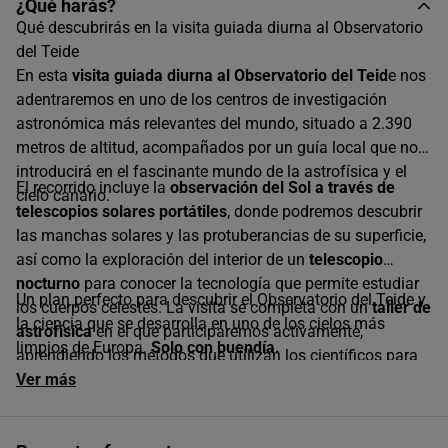
¿Qué harás?
Único horario disponible
Qué descubrirás en la visita guiada diurna al Observatorio
del Teide
En esta
visita guiada diurna al Observatorio del Teid
e nos
adentraremos en uno de los centros de investigación
astronómica más relevantes del mundo, situado a 2.390
metros de altitud, acompañados por un guía local que nos
introducirá en el fascinante mundo de la astrofísica y el
El recorrido incluye la
observación del Sol a través de
cielo canario.
telescopios solares portátiles
, donde podremos descubrir
las manchas solares y las protuberancias de su superficie,
así como la exploración del interior de un
telescopio
nocturno
para conocer la tecnología que permite estudiar
Un plan perfecto para descubrir el Observatorio del Teide y
los cuerpos celestes. La visita se completa con un
taller de
la ciencia que se desarrolla en uno de los cielos más
astrofísica
en el que participaremos activamente,
limpios de Europa.
Solo con buendía.
aprendiendo los métodos que utilizan los científicos para
estudiar el universo de forma amena y accesible para
Ver más
cualquier nivel de conocimiento previo.