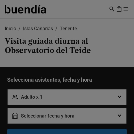
Skip
to
main
content
Inicio
Islas Canarias
Tenerife
Visita guiada diurna al
Observatorio del Teide
Selecciona asistentes, fecha y hora
Adulto x 1
Adulto
-
Seleccionar fecha y hora
+
17-99 años