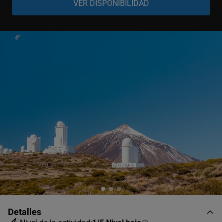
Niño
-
+
8-16 años
Detalles