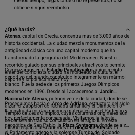
menos tiempo, llegas tarde o no te presentas, no se
obtiene ningún reembolso.
Único horario disponible
¿Qué harás?
Atenas
, capital de Grecia, concentra más de 3.000 años de
historia occidental. La ciudad mezcla monumentos de la
antigüedad clásica con una capital moderna que ha
transformado la geografía del Mediterráneo. Nuestro
recorrido guiado por sus principales atractivos te permite
Comenzamos en el
Estadio Panathinaiko
, único recinto
entender cómo esta ciudad ha moldeado la cultura, el
deportivo del mundo construido íntegramente en mármol
deporte y la política hasta hoy.
blanco. Fue la sede de los primeros Juegos Olímpicos
modernos en 1896. Desde allí accedemos al
Jardín
Nacional de Atenas
, pulmón verde de la ciudad, donde se
Proseguimos hacia el
Arco de Adriano
, estructura del siglo
alzan el Zappeion de fachada amarilla y el Olimpeion o
II construida con los mismos materiales que el Partenón y
Templo de Zeus Olímpico, cuyas columnas originales aún
hoy perfectamente conservada. Visitamos la iglesia
se conservan tras su conclusión en el siglo II. En este
neogótica de San Pablo, la
Plaza Syntagma
donde se alza
mismo espacio descubrimos la
Trilogía de Atenas
: la
el Parlamento griego y la solemne Tumba del Soldado
Universidad, la Academia y la Biblioteca Nacional,