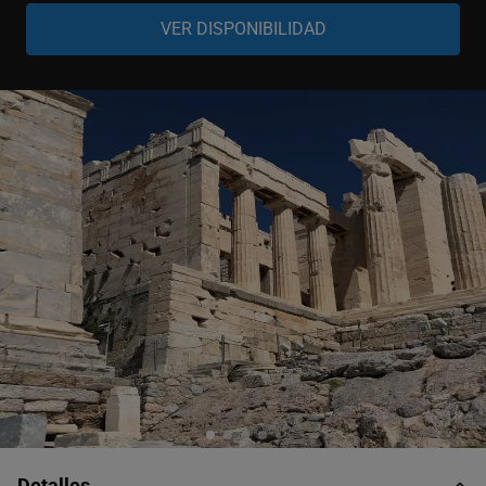
Adulto
-
+
13-99 años
Niño
-
+
4-12 años
Bebé
-
+
0-3 años
Detalles