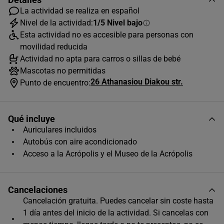
La actividad se realiza en español
Nivel de la actividad:
1/5 Nivel bajo
Esta actividad no es accesible para personas con
AGOSTO
2026
movilidad reducida
L
M
X
J
V
S
D
Actividad no apta para carros o sillas de bebé
Mascotas no permitidas
1
2
26 Athanasiou Diakou str.
Punto de encuentro:
3
4
5
6
7
8
9
10
11
12
13
14
15
16
Qué incluye
Auriculares incluidos
17
18
19
20
21
22
23
Autobús con aire acondicionado
24
25
26
27
28
29
30
Acceso a la Acrópolis y el Museo de la Acrópolis
31
Horas disponibles (1)
Cancelaciones
Cancelación gratuita. Puedes cancelar sin coste hasta
1 día antes del inicio de la actividad. Si cancelas con
08:15