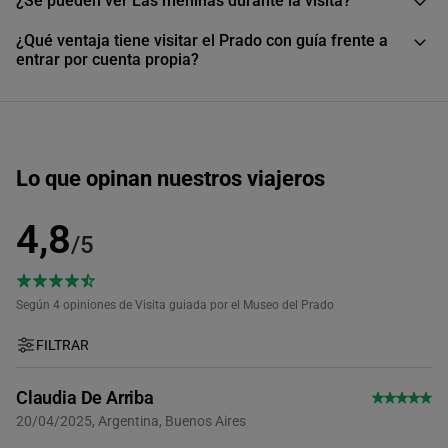
¿Se pueden ver Las meninas durante la visita?
¿Qué ventaja tiene visitar el Prado con guía frente a
15:00
entrar por cuenta propia?
15:15
Lo que opinan nuestros viajeros
15:30
4,8
/5
15:45
Según 4
opiniones de Visita guiada por el Museo del Prado
16:00
FILTRAR
16:30
Claudia De Arriba
20/04/2025, Argentina, Buenos Aires