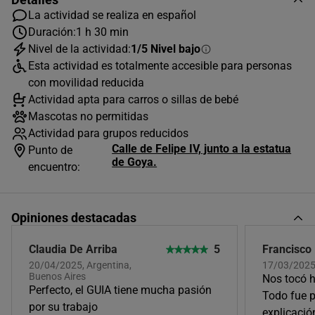
La actividad se realiza en español
Duración:
1 h 30 min
Nivel de la actividad:
1/5 Nivel bajo
Esta actividad es totalmente accesible para personas
con movilidad reducida
Actividad apta para carros o sillas de bebé
Mascotas no permitidas
Actividad para grupos reducidos
Calle de Felipe IV, junto a la estatua
Punto de
de Goya.
encuentro:
Opiniones destacadas
Claudia De Arriba
5
Francisco
20/04/2025, Argentina,
17/03/2025
Buenos Aires
Nos tocó h
Perfecto, el GUIA tiene mucha pasión
Todo fue 
por su trabajo
explicació