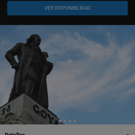
Adulto
-
+
12-99 años
Estudiante
-
+
12-25 años, acreditado
Niño
-
+
3-11 años
Bebé
-
+
0-3 años
Detalles