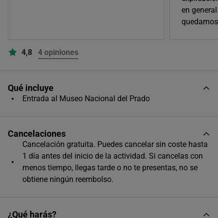
en general
quedamos 
4,8
4 opiniones
Qué incluye
Entrada al Museo Nacional del Prado
AGOSTO
2026
Cancelaciones
Cancelación gratuita. Puedes cancelar sin coste hasta
L
M
X
J
V
S
D
1 día antes del inicio de la actividad. Si cancelas con
1
2
menos tiempo, llegas tarde o no te presentas, no se
obtiene ningún reembolso.
3
4
5
6
7
8
9
10
11
12
13
14
15
16
¿Qué harás?