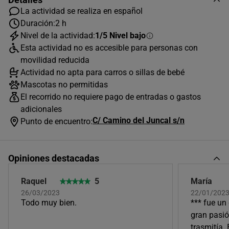
La actividad se realiza en español
1
2
Duración:
2 h
Nivel de la actividad:
1/5 Nivel bajo
3
4
5
6
7
8
9
Esta actividad no es accesible para personas con
10
11
12
13
14
15
16
movilidad reducida
Actividad no apta para carros o sillas de bebé
17
18
19
20
21
22
23
Mascotas no permitidas
24
25
26
27
28
29
30
El recorrido no requiere pago de entradas o gastos
adicionales
31
C/ Camino del Juncal s/n
Punto de encuentro:
Disponibilidad en fechas futuras
Avanza por el calendario hasta encontrar
disponibilidad
Opiniones destacadas
Raquel
5
María
26/03/2023
22/01/202
Todo muy bien.
*** fue un
gran pasió
trasmitía.