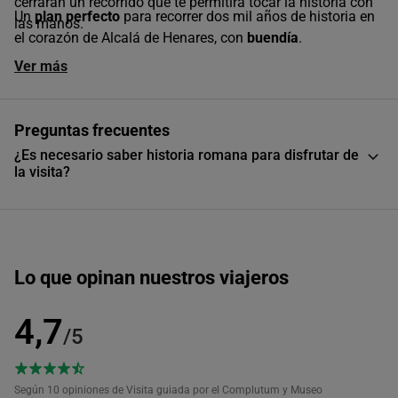
cerrarán un recorrido que te permitirá tocar la historia con
Un
plan perfecto
para recorrer dos mil años de historia en
las manos.
el corazón de Alcalá de Henares, con
buendía
.
Ver más
Preguntas frecuentes
¿Es necesario saber historia romana para disfrutar de
la visita?
Lo que opinan nuestros viajeros
4,7
/5
Según 10
opiniones de Visita guiada por el Complutum y Museo