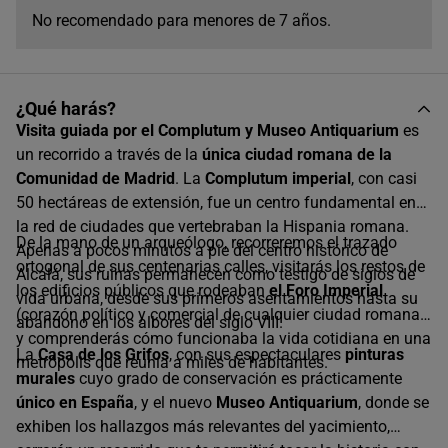
No recomendado para menores de 7 años.
¿Qué harás?
Visita guiada por el Complutum y Museo Antiquarium
es
un recorrido a través de la
única ciudad romana de la
Comunidad de Madrid
. La
Complutum imperial
, con casi
50 hectáreas de extensión, fue un centro fundamental en
la red de ciudades que vertebraban la Hispania romana.
De la mano de un arqueólogo, recorreremos el trazado
Apenas a pocos minutos a pie del centro histórico de
ortogonal de sus centenarias calles, visitarás los restos de
Alcalá, sus ruinas permanecen como testigo de siglos de
los edificios públicos que rodeaban
el Foro Imperial
vida urbana, desde sus primeros asentamientos hasta su
(corazón político y comercial de cualquier ciudad romana)
abandono en los albores del siglo VIII.
y comprenderás cómo funcionaba la vida cotidiana en una
La
Casa de los Grifos
, con sus espectaculares
pinturas
metrópolis que reunía a miles de habitantes.
murales
cuyo grado de conservación es prácticamente
único en España
, y el nuevo
Museo Antiquarium
, donde se
exhiben los hallazgos más relevantes del yacimiento,