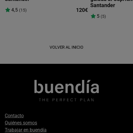
Santander
120€
4,5
(15)
5
(5)
VOLVER AL INICIO
Footer
Contacto
secondary
Quiénes somos
Trabajar en buendía