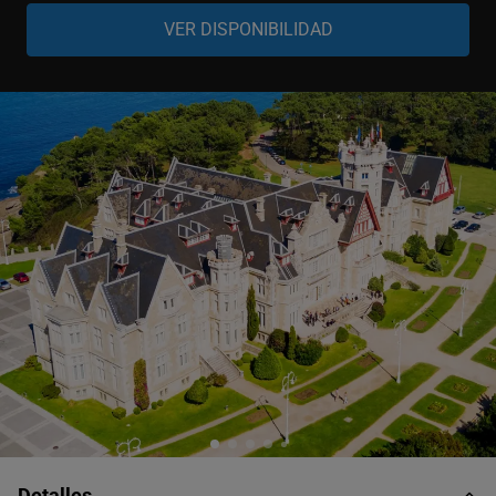
Adulto
-
+
13-99 años
Niño
-
+
6-12 años
Niño
-
+
0-5 años
Detalles