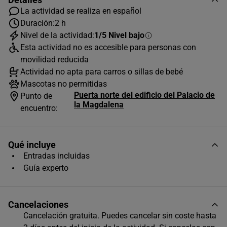
La actividad se realiza en español
Duración:
2 h
Nivel de la actividad:
1/5 Nivel bajo
Esta actividad no es accesible para personas con
movilidad reducida
Actividad no apta para carros o sillas de bebé
Mascotas no permitidas
Puerta norte del edificio del Palacio de
Punto de
la Magdalena
encuentro:
AGOSTO
2026
Qué incluye
L
M
X
J
V
S
D
Entradas incluidas
1
2
Guía experto
3
4
5
6
7
8
9
Cancelaciones
10
11
12
13
14
15
16
Cancelación gratuita. Puedes cancelar sin coste hasta
17
18
19
20
21
22
23