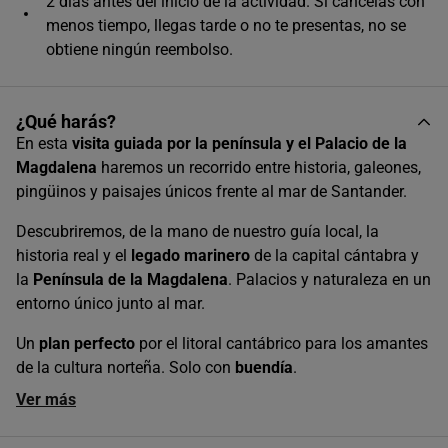
2 días antes del inicio de la actividad. Si cancelas con
menos tiempo, llegas tarde o no te presentas, no se
24
25
26
27
28
29
30
obtiene ningún reembolso.
31
Horas disponibles (4)
¿Qué harás?
En esta
visita guiada por la península y el Palacio de la
09:30
Magdalena
haremos un recorrido entre historia, galeones,
pingüinos y paisajes únicos frente al mar de Santander.
10:30
Descubriremos, de la mano de nuestro guía local, la
historia real y el
legado marinero
de la capital cántabra y
la
Península de la Magdalena
. Palacios y naturaleza en un
11:30
entorno único junto al mar.
Un
plan perfecto
por el litoral cantábrico para los amantes
16:00
de la cultura norteña. Solo con
buendía
.
Ver más