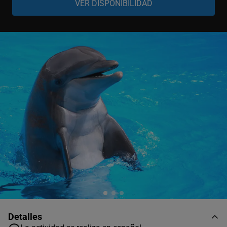
General
-
+
Dolphin Family Experience
General
-
+
Dolphin Action Program
General
-
+
Dolphin Royal Swim
Detalles