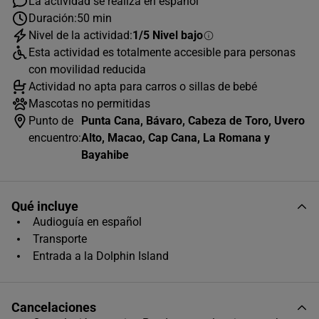
La actividad se realiza en español
Duración:
50 min
Nivel de la actividad:
1/5 Nivel bajo
Esta actividad es totalmente accesible para personas
con movilidad reducida
AGOSTO
2026
Actividad no apta para carros o sillas de bebé
L
M
X
J
V
S
D
Mascotas no permitidas
Punto de
Punta Cana, Bávaro, Cabeza de Toro, Uvero
1
2
encuentro:
Alto, Macao, Cap Cana, La Romana y
3
4
5
6
7
8
9
Bayahibe
10
11
12
13
14
15
16
Qué incluye
17
18
19
20
21
22
23
Audioguía en español
24
25
26
27
28
29
30
Transporte
Entrada a la Dolphin Island
31
Horas disponibles (2)
Cancelaciones