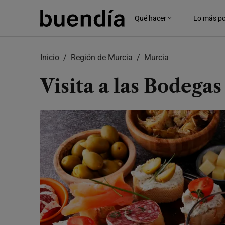
Skip
to
Qué hacer
Lo más po
main
content
Inicio
Región de Murcia
Murcia
Visita a las Bodeg