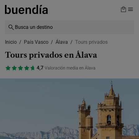
Skip
to
main
content
Inicio
País Vasco
Álava
Tours privados
Tours privados en Álava
4,7
Valoración media en Álava