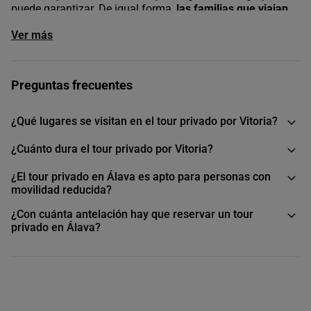
puede garantizar. De igual forma,
las familias que viajan
con niños
valoran especialmente la flexibilidad del formato
Ver más
privado para adaptar el ritmo y el contenido sin depender
de nadie más.
En buendía seleccionamos este tour privado por su
capacidad de mostrar una Álava que pocos viajeros llegan
Preguntas frecuentes
a conocer.
¿Qué lugares se visitan en el tour privado por Vitoria?
¿Cuánto dura el tour privado por Vitoria?
¿El tour privado en Álava es apto para personas con
movilidad reducida?
¿Con cuánta antelación hay que reservar un tour
privado en Álava?