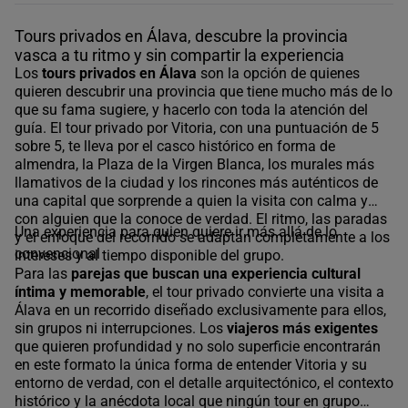
Tours privados en Álava, descubre la provincia
vasca a tu ritmo y sin compartir la experiencia
Los
tours privados en Álava
son la opción de quienes
quieren descubrir una provincia que tiene mucho más de lo
que su fama sugiere, y hacerlo con toda la atención del
guía. El
tour privado por Vitoria
, con una puntuación de 5
sobre 5, te lleva por el casco histórico en forma de
almendra, la Plaza de la Virgen Blanca, los murales más
llamativos de la ciudad y los rincones más auténticos de
una capital que sorprende a quien la visita con calma y
con alguien que la conoce de verdad. El ritmo, las paradas
Una experiencia para quien quiere ir más allá de lo
y el enfoque del recorrido se adaptan completamente a los
convencional
intereses y al tiempo disponible del grupo.
Para las
parejas que buscan una experiencia cultural
íntima y memorable
, el tour privado convierte una visita a
Álava en un recorrido diseñado exclusivamente para ellos,
sin grupos ni interrupciones. Los
viajeros más exigentes
que quieren profundidad y no solo superficie encontrarán
en este formato la única forma de entender Vitoria y su
entorno de verdad, con el detalle arquitectónico, el contexto
histórico y la anécdota local que ningún tour en grupo