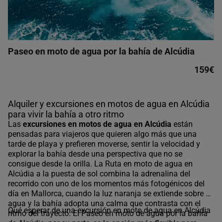
Paseo en moto de agua por la bahía de Alcúdia
159€
Alquiler y excursiones en motos de agua en Alcúdia
para vivir la bahía a otro ritmo
Las
excursiones en motos de agua en Alcúdia
están
pensadas para viajeros que quieren algo más que una
tarde de playa y prefieren moverse, sentir la velocidad y
explorar la bahía desde una perspectiva que no se
consigue desde la orilla. La Ruta en moto de agua en
Alcúdia a la puesta de sol combina la adrenalina del
recorrido con uno de los momentos más fotogénicos del
día en Mallorca, cuando la luz naranja se extiende sobre el
agua y la bahía adopta una calma que contrasta con el
Qué esperar de una excursión en moto de agua en Alcúdia
ritmo del trayecto. El
Paseo en moto de agua por la bahía