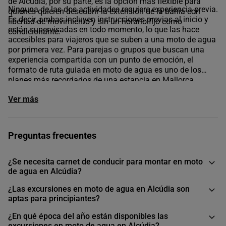
de Alcúdia
, por su parte, es la opción más flexible para
Ninguna de las dos actividades requiere experiencia previa.
quienes quieren descubrir la extensión de la bahía con
Es decir, ambas incluyen instrucciones previas al inicio y
libertad de movimiento y sin un horario fijo como
están supervisadas en todo momento, lo que las hace
condicionante.
accesibles para viajeros que se suben a una moto de agua
por primera vez. Para parejas o grupos que buscan una
experiencia compartida con un punto de emoción, el
formato de ruta guiada en moto de agua es uno de los
planes más recordados de una estancia en Mallorca,
especialmente cuando el recorrido coincide con las últimas
Ver más
horas de luz del día.
En buendía reunimos las mejores excursiones en motos de
agua en Alcúdia para que cada viajero encuentre su forma
de vivir la bahía, a su ritmo o con el atardecer como
Preguntas frecuentes
destino.
¿Se necesita carnet de conducir para montar en moto
de agua en Alcúdia?
¿Las excursiones en moto de agua en Alcúdia son
aptas para principiantes?
¿En qué época del año están disponibles las
excursiones en moto de agua en Alcúdia?