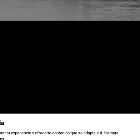
as de viaje
Sostenibilidad
ía
 grupos
Aviso legal
ca de Cookies
Gestionar cookies
rar tu experiencia y ofrecerte contenido que se adapte a ti. Siempre
ies
.