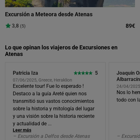
Excursión a Meteora desde Atenas
89€
3,8
(5)
Lo que opinan los viajeros de Excursiones en
Atenas
Patricia Iza
5
Joaquín 
Albarracín
07/06/2025, Greece, Heraklion
Excelente tour! Fue lo esperado !
24/04/2025
Nos lo hem
Destaco a la guía Areté quien nos
todo con l
transmitió sus vastos conocimientos
sobre la historia y mitología del lugar
y una visión sobre la historia reciente
y actualidad de
...
Leer más
– Excursión a Delfos desde Atenas
– Excursió