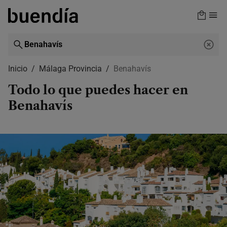
Skip
to
main
content
Inicio
Málaga Provincia
Benahavís
Todo lo que puedes hacer en
Benahavís