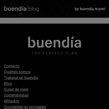
Skip
to
by buendia.travel
main
content
Footer
Contacto
secondary
Quiénes somos
Trabajar en buendía
Blog
Guías de viaje
Sostenibilidad
Afiliados
Conviértete en proveedor