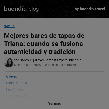
Skip
to
by buendia.travel
main
content
Sevilla
Mejores bares de tapas de
Triana: cuando se fusiona
autenticidad y tradición
por Nancy F. | Travel Content Expert | buendía
4 de junio de 2026 · Lo lees en 10 minutos
Cibeles II
Casa Ruperto
Los Cuevas
Bar Santa Ana
Puratasca
Ver más