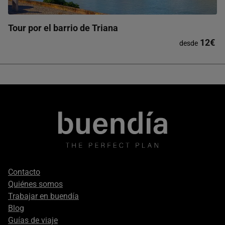
Tour por el barrio de Triana
12€
desde
Footer
Contacto
secondary
Quiénes somos
Trabajar en buendía
Blog
Guías de viaje