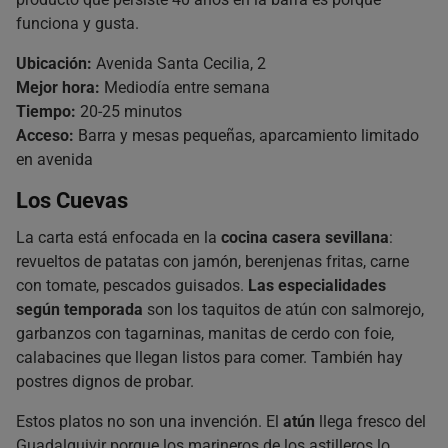
funciona y gusta.
Ubicación:
Avenida Santa Cecilia, 2
Mejor hora:
Mediodía entre semana
Tiempo:
20-25 minutos
Acceso:
Barra y mesas pequeñas, aparcamiento limitado
en avenida
Los Cuevas
La carta está enfocada en la
cocina casera sevillana
:
revueltos de patatas con jamón, berenjenas fritas, carne
con tomate, pescados guisados.
Las especialidades
según temporada
son los taquitos de atún con salmorejo,
garbanzos con tagarninas, manitas de cerdo con foie,
calabacines que llegan listos para comer. También hay
postres dignos de probar.
Estos platos no son una invención. El
atún
llega fresco del
Guadalquivir porque los marineros de los astilleros lo