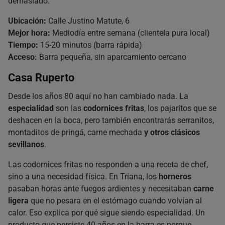
demasiado.
Ubicación:
Calle Justino Matute, 6
Mejor hora:
Mediodía entre semana (clientela pura local)
Tiempo:
15-20 minutos (barra rápida)
Acceso:
Barra pequeña, sin aparcamiento cercano
Casa Ruperto
Desde los años 80 aquí no han cambiado nada. La
especialidad
son las
codornices fritas
, los pajaritos que se
deshacen en la boca, pero también encontrarás serranitos,
montaditos de pringá, carne mechada
y otros clásicos
sevillanos
.
Las codornices fritas no responden a una receta de chef,
sino a una necesidad física. En Triana, los
horneros
pasaban horas ante fuegos ardientes y necesitaban
carne
ligera
que no pesara en el estómago cuando volvían al
calor. Eso explica por qué sigue siendo especialidad. Un
producto que persiste 40 años en la barra es porque