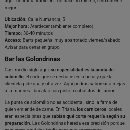
aquí "honrar la tradición": no hacer lo mismo, sino hacerlo
mejor.
Ubicación:
Calle Numancia, 5
Mejor hora:
Atardecer (ambiente completo)
Tiempo:
30-40 minutos
Acceso:
Barra pequeña, muy abarrotado viernes/sábado.
Avisar para cenar en grupo
Bar las Golondrinas
Casi medio siglo aquí,
su especialidad es la punta de
solomillo
, el corte que se deshace en la boca y que la
clientela pide una y otra vez. Aquí podrás saborear almejas
a la marinera, bacalao con pisto o caballitos de jamón.
La punta de solomillo no es accidental, sino la firma de
quien entiende de carne. En Triana,
los carniceros
locales
eran especialistas que
sabían qué corte requería según su
preparación
. Las Golondrinas hereda esa precisión porque