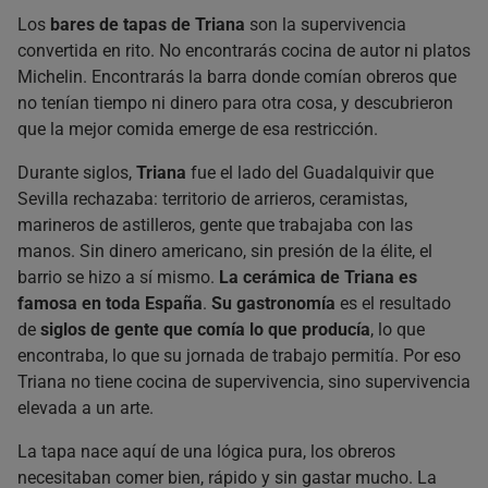
Bar las Golondrinas
Los
bares de tapas de Triana
son la supervivencia
Sol y Sombra
convertida en rito. No encontrarás cocina de autor ni platos
Vega 10
Michelin. Encontrarás la barra donde comían obreros que
¿Por qué creemos que son los mejores?
no tenían tiempo ni dinero para otra cosa, y descubrieron
Conocer Triana y su historia
que la mejor comida emerge de esa restricción.
¿Cuánto cuestan las Tapas en Triana?
Durante siglos,
Triana
fue el lado del Guadalquivir que
¿Necesito reservar en los bares de tapas de Triana?
Sevilla rechazaba: territorio de arrieros, ceramistas,
¿Dónde comer tapas en Triana si viajo solo?
marineros de astilleros, gente que trabajaba con las
¿Hay opciones vegetarianas de tapeo en Triana?
manos. Sin dinero americano, sin presión de la élite, el
¿Cuál es el origen de la tapa andaluza?
barrio se hizo a sí mismo.
La cerámica de Triana es
¿Cuál es la historia de Triana?
famosa en toda España
.
Su gastronomía
es el resultado
¿Cuál es la leyenda de la tapa?
de
siglos de gente que comía lo que producía
, lo que
encontraba, lo que su jornada de trabajo permitía. Por eso
Triana no tiene cocina de supervivencia, sino supervivencia
elevada a un arte.
La tapa nace aquí de una lógica pura, los obreros
necesitaban comer bien, rápido y sin gastar mucho. La