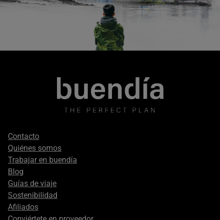
Footer
Contacto
secondary
Quiénes somos
Trabajar en buendía
Blog
Guías de viaje
Sostenibilidad
Afiliados
Conviértete en proveedor