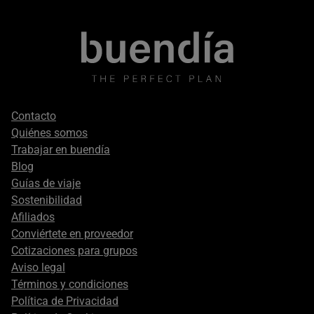
Footer
Contacto
secondary
Quiénes somos
Trabajar en buendía
Blog
Guías de viaje
Sostenibilidad
Afiliados
Conviértete en proveedor
Cotizaciones para grupos
Aviso legal
Términos y condiciones
Política de Privacidad