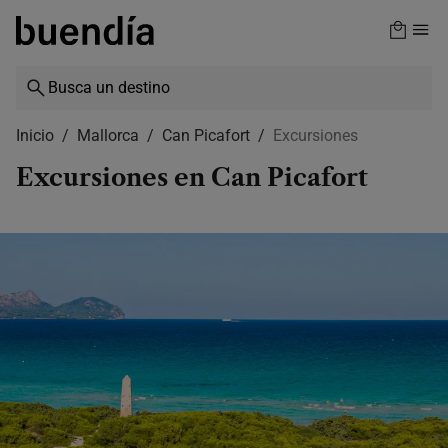
Skip
to
main
content
Inicio
Mallorca
Can Picafort
Excursiones
Excursiones en Can Picafort