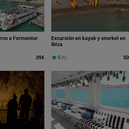
arco a Formentor
Excursión en kayak y snorkel en
Ibiza
39€
50
5
(1)