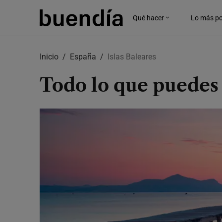
Qué hacer
Lo más po
Skip
to
Inicio
España
Islas Baleares
main
content
Todo lo que puedes 