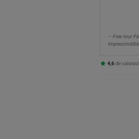
– Free tour P
Imprescindibl
4,6
de valorac