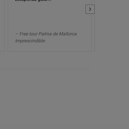
muy profesio
problemas par
encuentro y 
en esperarno
– Free tour Palma de Mallorca
hubo una bu
Imprescindible
– Free tour 