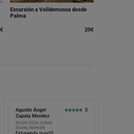
Excursión a Valldemossa desde
Palma
€
20€
Agustín Ángel
5
Juan Bautist
Zapata Mendez
Garcia
06/09/2025, United
30/08/2025, Un
States, Norwalk
States, Norwal
Estupenda guía!!!!
La guia fue e