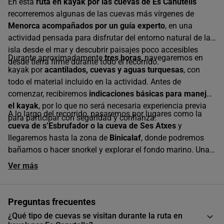
En esta
ruta en kayak por las cuevas de Es Canutells
recorreremos algunas de las cuevas más vírgenes de
Menorca acompañados por un guía experto
, en una
actividad pensada para disfrutar del entorno natural de la
isla desde el mar y descubrir paisajes poco accesibles
Durante aproximadamente
tres horas
, navegaremos en
desde tierra firme durante todo el recorrido.
kayak por
acantilados, cuevas y aguas turquesas
, con
todo el material incluido en la actividad. Antes de
comenzar, recibiremos
indicaciones básicas para manejar
el kayak
, por lo que no será necesaria experiencia previa
A lo largo del recorrido, pasaremos por lugares como la
para participar con seguridad y confianza.
cueva de s’Esbrufador o la cueva de Ses Atxes
y
llegaremos hasta la zona de
Binicalaf
, donde podremos
bañarnos o hacer snorkel y explorar el fondo marino. Una
forma diferente de descubrir la costa de Menorca en este
Ver más
plan perfecto con buendía
.
Preguntas frecuentes
¿Qué tipo de cuevas se visitan durante la ruta en