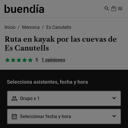
Skip
to
main
content
Inicio
Menorca
Es Canutells
Ruta en kayak por las cuevas de
Es Canutells
5
1 opiniones
Selecciona asistentes, fecha y hora
Grupo x 1
Seleccionar fecha y hora