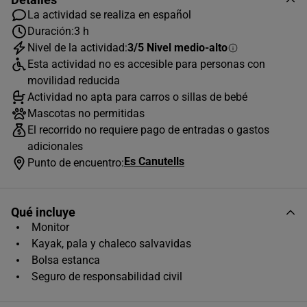
Grupo
La actividad se realiza en español
-
+
1 Adulto, 1 niño de 8 a 12 años y 1 niño de 7
Duración:
3 h
años
Nivel de la actividad:
3/5 Nivel medio-alto
Esta actividad no es accesible para personas con
movilidad reducida
AGOSTO
2026
Grupo
-
+
Actividad no apta para carros o sillas de bebé
1 Adulto, 1 o 2 niños de 7 años
L
M
X
J
V
S
D
Mascotas no permitidas
El recorrido no requiere pago de entradas o gastos
1
2
adicionales
3
4
5
6
7
8
9
Es Canutells
Punto de encuentro:
10
11
12
13
14
15
16
Qué incluye
17
18
19
20
21
22
23
Monitor
24
25
26
27
28
29
30
Kayak, pala y chaleco salvavidas
Bolsa estanca
31
Seguro de responsabilidad civil
Horas disponibles (2)