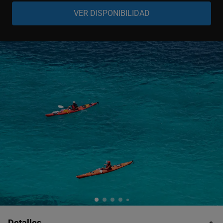
Grupo
-
+
2 adultos
Grupo
-
+
1 adulto y un niño de 8 a 12 años
Grupo
-
+
2 adultos y un niño de 7 años
Detalles