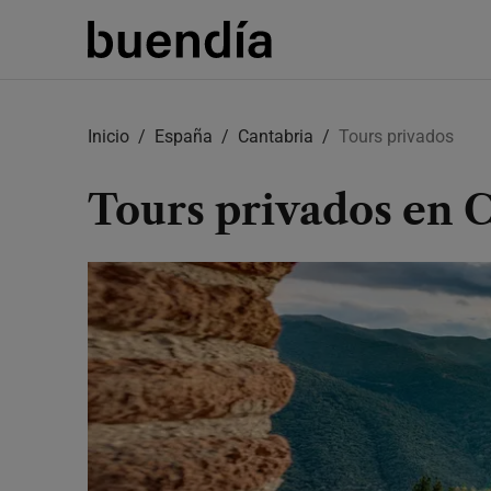
Skip
to
Inicio
España
Cantabria
Tours privados
main
content
Tours privados en 