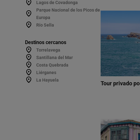
Lagos de Covadonga
Parque Nacional de los Picos de
Europa
Río Sella
Destinos cercanos
Torrelavega
Santillana del Mar
Costa Quebrada
Liérganes
La Hayuela
Tour privado p