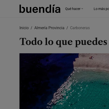
Qué hacer
Lo más po
Skip
to
Inicio
Almería Provincia
Carboneras
main
content
Todo lo que puedes