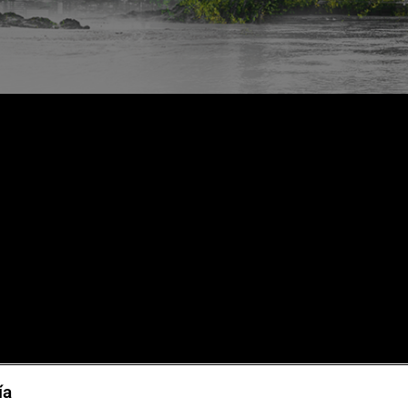
as de viaje
Sostenibilidad
ía
 grupos
Aviso legal