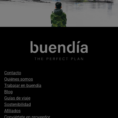
Footer
Contacto
secondary
Quiénes somos
Trabajar en buendía
Blog
Guías de viaje
Sostenibilidad
Afiliados
Conviértete en proveedor