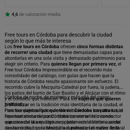
4,6
de valoración media
Free tours en Córdoba para descubrir la ciudad
según lo que más te interesa
Los
free tours en Córdoba
ofrecen
cinco formas distintas
de recorrer una ciudad
que tiene demasiadas capas para
abordarlas en una sola visita y demasiado patrimonio para
elegir sin criterio. Para
quienes llegan por primera vez
, el
Free tour Córdoba Imprescindible es el recorrido más
consolidado del catálogo, con guías que hacen que la
historia de Córdoba resulte apasionante sin esfuerzo. El
recorrido cubre la Mezquita-Catedral por fuera, la judería,
los patios del barrio de San Basilio y el Alcázar con el ritmo
Córdoba de noche, de misterio y más allá del casco
y el contexto que merecen. Para los
viajeros que quieren
histórico
profundizar
en la tradición más identitaria de la ciudad, el
Free tour por los Patios de Córdoba recorre los patios más
Para los
viajeros que quieren ver Córdoba con otra luz
, el
representativos del casco histórico con un hilo conductor
Free tour nocturno por Córdoba convierte los mismos
que conecta la arquitectura popular con la historia social
espacios del día en algo completamente distinto cuando
de una ciudad que convirtió sus patios en el mayor festival
cae la noche, con la Mezquita iluminada, las calles de la