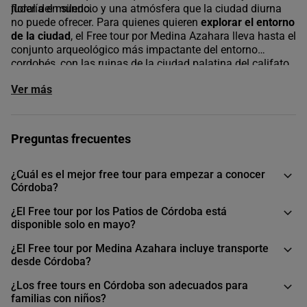
floral del mundo.
judería en silencio y una atmósfera que la ciudad diurna
no puede ofrecer. Para quienes quieren
explorar el entorno
de la ciudad
, el Free tour por Medina Azahara lleva hasta el
conjunto arqueológico más impactante del entorno
cordobés, con las ruinas de la ciudad palatina del califato
a pocos kilómetros del casco histórico y un guía que
Ver más
ayuda a imaginar lo que fue uno de los conjuntos
palatinos más grandes del mundo medieval. Asimismo, el
Free tour misterios y leyendas de Córdoba añade una
lectura más oscura y narrativa de la ciudad para quienes
Preguntas frecuentes
ya conocen los monumentos principales y buscan
descubrir la Córdoba que no aparece en los folletos.
En
buendía
reunimos los mejores free tours en Córdoba
¿Cuál es el mejor free tour para empezar a conocer
para que cada viajero encuentre su guía, su recorrido y su
Córdoba?
momento para descubrir la ciudad, desde la judería hasta
¿El Free tour por los Patios de Córdoba está
las ruinas del califato.
disponible solo en mayo?
¿El Free tour por Medina Azahara incluye transporte
desde Córdoba?
¿Los free tours en Córdoba son adecuados para
familias con niños?