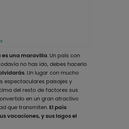
ás
a es una maravilla
. Un país con
 todavía no has ido, debes hacerlo
olvidarás
. Un lugar con mucho
acciano
s espectaculares paisajes y
o
cima del resto de factores sus
onvertido en un gran atractivo
idad que transmiten.
El país
us vacaciones, y sus lagos el
.