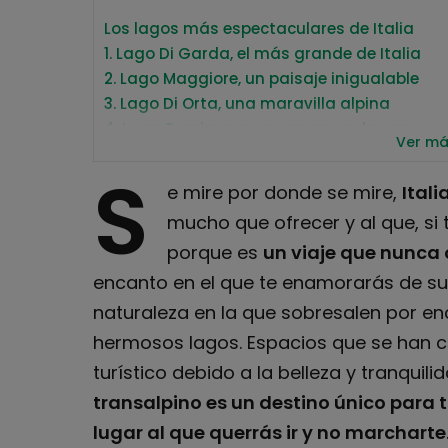
Los lagos más espectaculares de Italia
1. Lago Di Garda, el más grande de Italia
2. Lago Maggiore, un paisaje inigualable
3. Lago Di Orta, una maravilla alpina
4. Lago Trasimeno, un remanso de paz
Ver m
5. Lago Di Carezza, el 'lago arcoíris'
S
6. Lago Di Como, belleza cerca de Milán
e mire por donde se mire,
Itali
7. Lago Iseo, un tesoro medieval
mucho que ofrecer y al que, si
8. Lago Di Bolsena, un encanto norteño
porque es
un viaje que nunca 
9. La ciudad hundida en el Lago Di Resia
10. Disfruta de una escapada en Lago Di Br
encanto en el que te enamorarás de su
11. Disfruta de la naturaleza en el Lago Levic
naturaleza en la que sobresalen por en
hermosos lagos. Espacios que se han c
turístico debido a la belleza y tranquil
transalpino es un destino único para t
lugar al que querrás ir y no marcharte