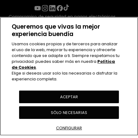
Compromiso de seguridad en pagos electrónicos
Queremos que vivas la mejor
experiencia buendía
Usamos cookies propias y de terceros para analizar
el uso de la web, mejorar tu experiencia y ofrecerte
contenido que se adapte a ti. Siempre respetamos tu
privacidad: puedes saber más en nuestra
Política
de Cookies
.
Elige si deseas usar solo las necesarias o disfrutar la
experiencia completa.
Contacto
Políticas de uso
ACEPTAR
Política de Privacidad
Política de cookies
SÓLO NECESARIAS
Ver Actividades
CONFIGURAR