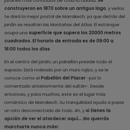
jardines más conocidos de toda la ciudad.
Se
construyeron en 1870 sobre un antiguo lago
, y verlos
te dará la mejor postal de Marrakech, ya que detrás del
jardín se resaltan las Montañas del Atlas. El estanque
ocupa una
superficie que supera los 20000 metros
cuadrados. El horario de entrada es de 09:00 a
18:00 todos los días
.
En el centro del jardín, un pabellón preside todo el
espacio. Está rodeado por un muro rojizo, y se le
conoce como el
Pabellón del Placer
-por lo
comentado anteriormente del sultán-. Desde
entonces, y para muchos, este es el lugar más
romántico de Marrakech. Su tranquilidad ayuda a pasar
un rato desconectado de todo. Ah, y
si tienes la
opción de ver el atardecer aquí…
¡
No querrás
marcharte nunca más
!