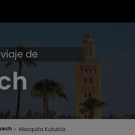
viaje de
ch
kech
Mezquita Kutubía