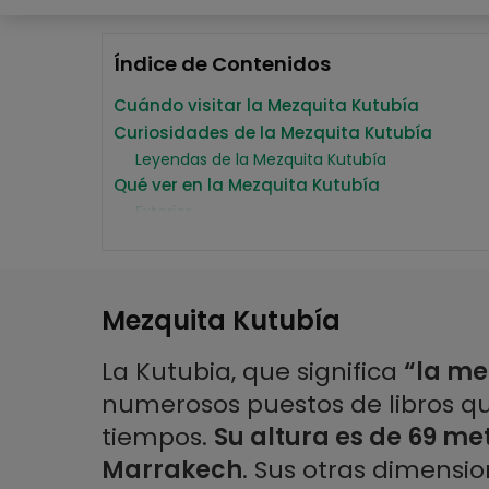
Índice de Contenidos
Cuándo visitar la Mezquita Kutubía
Curiosidades de la Mezquita Kutubía
Leyendas de la Mezquita Kutubía
Qué ver en la Mezquita Kutubía
Exterior
Interior
El minbar
El minarete
Alrededores
Mezquita Kutubía
Historia de la Mezquita Kutubía
Ubicación de la Mezquita Kutubía
La Kutubia, que significa
“la me
Detalles
numerosos puestos de libros q
Horario
tiempos.
Su altura es de 69 me
Cómo llegar a la Mezquita Kutubía
Marrakech
. Sus otras dimensi
Bus