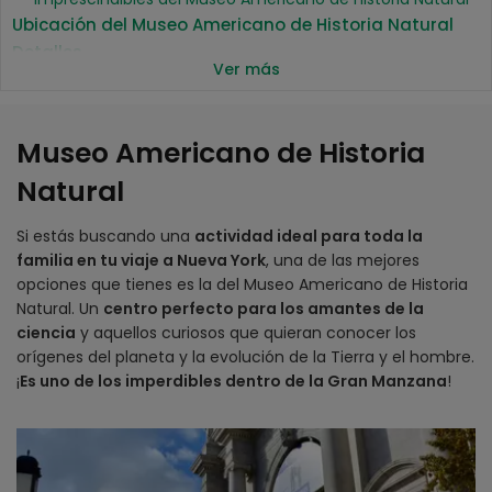
Ubicación del Museo Americano de Historia Natural
Detalles
Ver más
Horario
Precio
Lugares cercanos
Museo Americano de Historia
Cómo llegar al Museo Americano de Historia Natural
Metro
Natural
Bus
Si estás buscando una
actividad ideal para toda la
familia en tu viaje a Nueva York
, una de las mejores
opciones que tienes es la del Museo Americano de Historia
Natural. Un
centro perfecto para los amantes de la
ciencia
y aquellos curiosos que quieran conocer los
orígenes del planeta y la evolución de la Tierra y el hombre.
¡
Es uno de los imperdibles dentro de la Gran Manzana
!