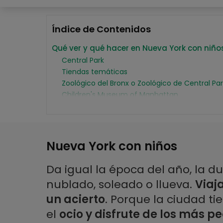
Índice de Contenidos
Qué ver y qué hacer en Nueva York con niño
Central Park
Tiendas temáticas
Zoológico del Bronx o Zoológico de Central Par
Children's Museum of Manhattan
Otros museos divertidos para niños en Nueva 
Descubre Nueva York con Buendía
Patinar sobre hielo en Bryant Park
Coney Island y Luna Park
Nueva York con niños
Teleférico de Roosevelt Island
Field Station: Dinosaurus
Da igual la época del año, la du
nublado, soleado o llueva.
Viaj
un acierto
. Porque la ciudad t
el
ocio y disfrute de los más p