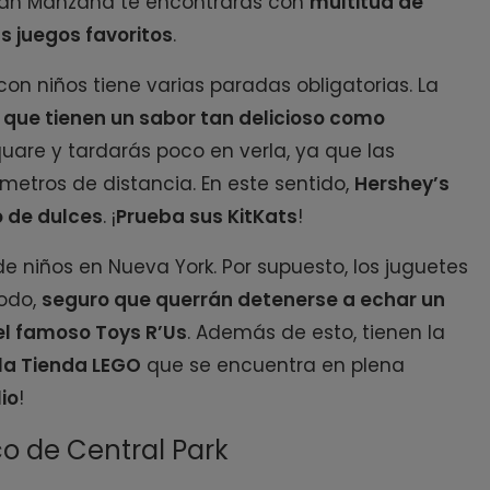
 Gran Manzana te encontrarás con
multitud de
s juegos favoritos
.
on niños tiene varias paradas obligatorias. La
 que tienen un sabor tan delicioso como
uare y tardarás poco en verla, ya que las
metros de distancia. En este sentido,
Hershey’s
o de dulces
. ¡
Prueba sus KitKats
!
e niños en Nueva York. Por supuesto, los juguetes
modo,
seguro que querrán detenerse a echar un
 el famoso Toys R’Us
. Además de esto, tienen la
la Tienda LEGO
que se encuentra en plena
io
!
co de Central Park