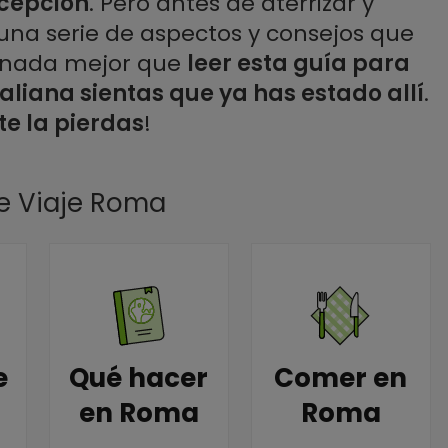
xcepción
. Pero antes de aterrizar y
 una serie de aspectos y consejos que
y nada mejor que
leer esta guía para
taliana sientas que ya has estado allí
.
te la pierdas
!
e Viaje Roma
e
Qué hacer
Comer en
en Roma
Roma