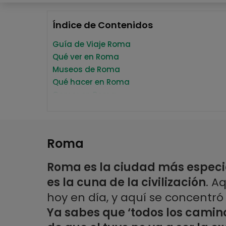
Índice de Contenidos
Guía de Viaje Roma
Qué ver en Roma
Museos de Roma
Qué hacer en Roma
Comer en Roma
Dormir en Roma
Actividades
Top recomendaciones Roma
Roma
Guía Post Viaje de Roma
Información práctica
Roma es la ciudad más espec
Aeropuerto
es la cuna de la civilización
. A
Transporte
Alojamiento
hoy en día, y aquí se concentró
Tiempo
Ya sabes que ‘todos los camin
Horarios comerciales