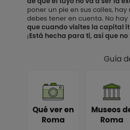
de que el tuyo no va a ser la e
Precios
Consejos para visitar Roma
poner un pie en sus calles, hay
Historia de Roma
debes tener en cuenta. No ha
Descubre la capital de Italia
que cuando visites la capital i
¡
Está hecha para ti, así que no 
Guía d
Qué ver en
Museos d
Roma
Roma